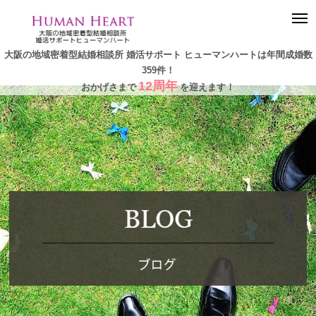
togg
navi
大阪の地域密着型結婚相談所 婚活サポート ヒューマンハートは年間成婚数
359件！
12周年
おかげさまで
を迎えます！