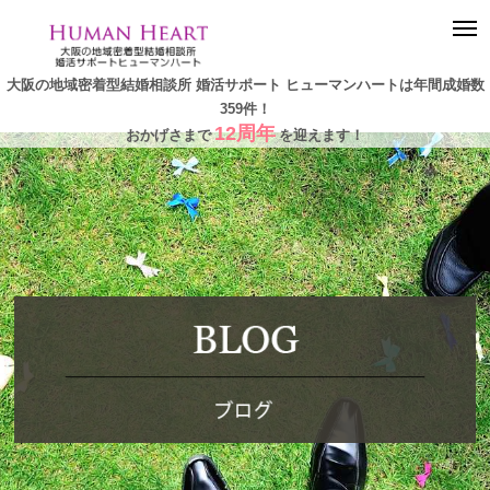
togg
navi
大阪の地域密着型結婚相談所 婚活サポート ヒューマンハートは年間成婚数
359件！
12周年
おかげさまで
を迎えます！