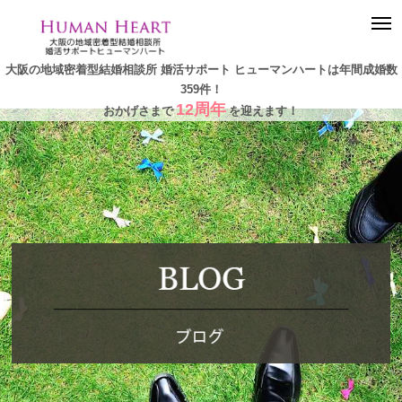
togg
navi
大阪の地域密着型結婚相談所 婚活サポート ヒューマンハートは年間成婚数
359件！
12周年
おかげさまで
を迎えます！